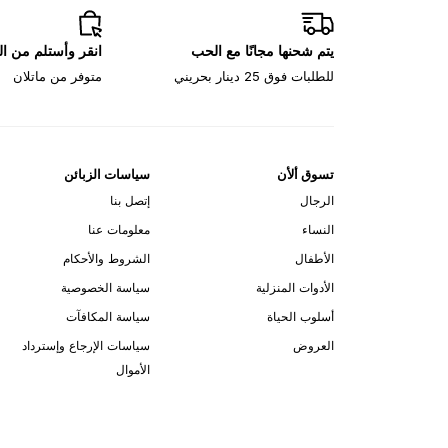
يتم شحنها مجانًا مع الحب
انقر وأستلم من ا
للطلبات فوق 25 دينار بحريني
متوفر من ماتلان
تسوق ألأن
سياسات الزبائن
الرجال
إتصل بنا
النساء
معلومات عنا
الأطفال
الشروط والأحكام
الأدوات المنزلية
سياسة الخصوصية
أسلوب الحياة
سياسة المكافآت
العروض
سياسات الإرجاع وإسترداد
الأموال