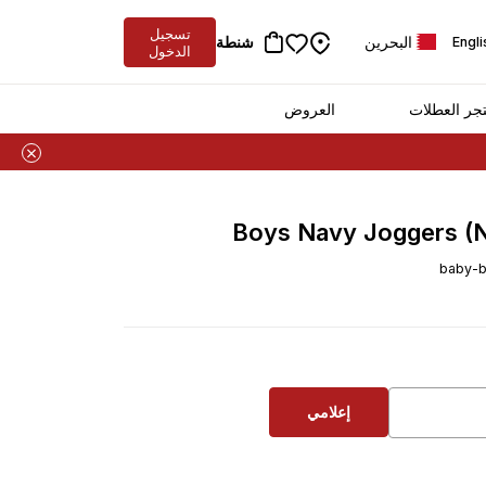
تسجيل
البحرين
شنطة
Engli
الدخول
جر العطلات
العروض
Boys Navy Joggers (
baby-b
إعلامي