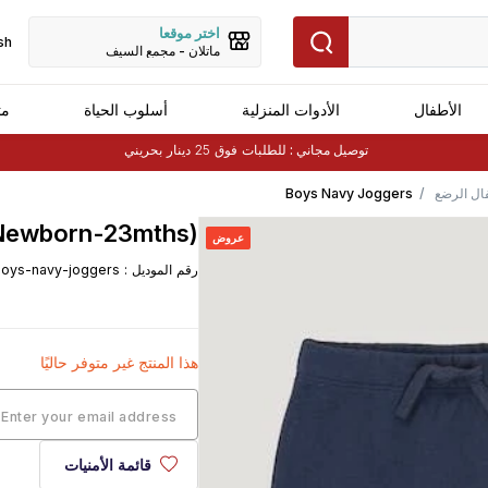
اختر موقعا
sh
ماتلان - مجمع السيف
الأطفال
الأدوات المنزلية
أسلوب الحياة
مت
توصيل مجاني :
للطلبات فوق 25 دينار بحريني
ال الرضع
Boys Navy Joggers
(Newborn-23mths)
Newborn-23mths)
عروض
رقم الموديل
:
oys-navy-joggers
هذا المنتج غير متوفر حاليًا
قائمة الأمنيات