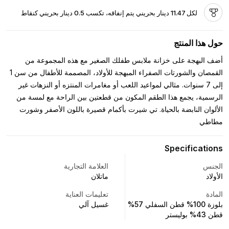
لكل 11.47 دينار بحريني يتم إنفاقه، تكسب 0.5 دينار بحريني كنقاط
حول هذا المنتج
أضف البهجة على خزانة ملابس طفلك الصغير مع هذه المجموعة من
القمصان والشورتات الصفراء المبهجة للأولاد، المصممة للأطفال من سن 1
إلى 7 سنوات. مثالي لمواعيد اللعب أو مغامرات المنتزه أو النزهات غير
الرسمية، يجمع هذا الطقم المكون من قطعتين بين الراحة مع لمسة من
الألوان النابضة بالحياة. تي شيرت بأكمام قصيرة باللون الأصفر وشورت
مطاطي
Specifications
الجنس
العلامة التجارية
الأولاد
ماتلان
المادة
تعليمات العناية
بلوزة 100% قطن السفلي 57%
غسيل آلي
قطن 43% بوليستر