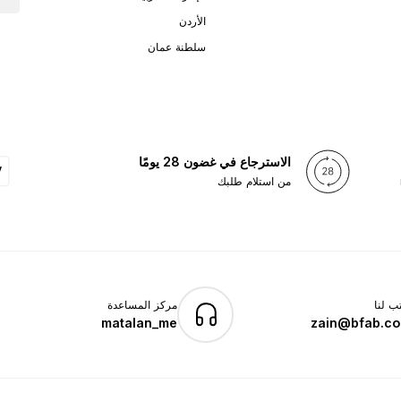
الأردن
سلطنة عمان
الاسترجاع في غضون 28 يومًا
من استلام طلبك
ب لنا
مركز المساعدة
matalan_me
zain@bfab.c