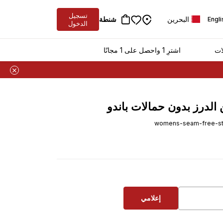
تسجيل
البحرين
شنطة
Engli
الدخول
ات
اشترِ 1 واحصل على 1 مجانًا
الدرز بدون حمالات باندو
womens-seam-free-st
إعلامي