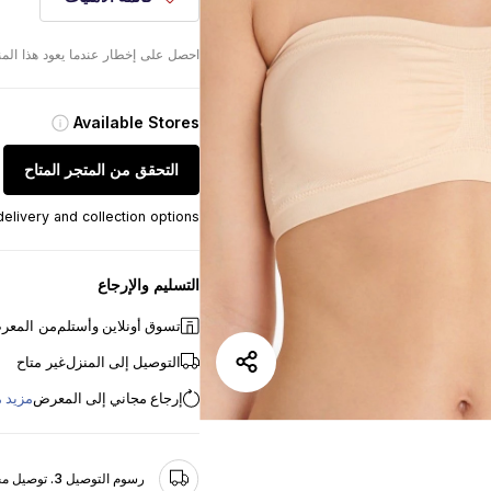
احصل على إخطار عندما يعود هذا الم
Available Stores
التحقق من المتجر المتاح
elivery and collection options
التسليم والإرجاع
تسوق أونلاين وأستلم
من المعر
التوصيل إلى المنزل
غير متاح
إرجاع مجاني إلى المعرض
مزيد 
رسوم التوصيل 3. توصيل مجاني للطلبات التي تزيد عن 25