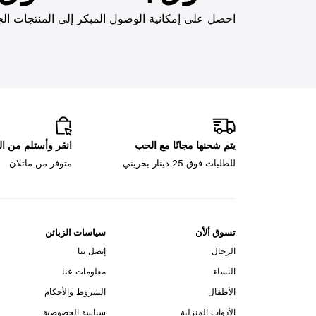
احصل على إمكانية الوصول المبكر إلى المنتجات الج
يتم شحنها مجانًا مع الحب
انقر وأستلم من ا
للطلبات فوق 25 دينار بحريني
متوفر من ماتلان
تسوق ألأن
سياسات الزبائن
الرجال
إتصل بنا
النساء
معلومات عنا
الأطفال
الشروط والأحكام
الأدوات المنزلية
سياسة الخصوصية