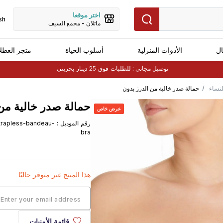
اختر موقعا
sh
ماتلان - مجمع السيف
ال
الأدوات المنزلية
أسلوب الحياة
متجر العطل
توصيل مجاني :
للطلبات فوق 25 دينار بحريني
لنساء
حمالة صدر خالية من الدرز بدون
حمالات باندو
حمالة صدر خالية من 
عرض خاص
رقم الموديل
:
rapless-bandeau-
bra
هذا المنتج غير متوفر حاليًا
قائمة الأمنيات