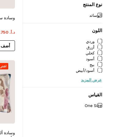
نوع المنتج
الوسائد
وسادة س
اللون
د.أ.
‏
750
.
وردي
أضف إ
أزرق
كحلي
أسود
بيج
اشترِ ١ واحصل على ١ مجان
أسود/أبيض
عرض المزيد
القياس
One Size
وسادة أل