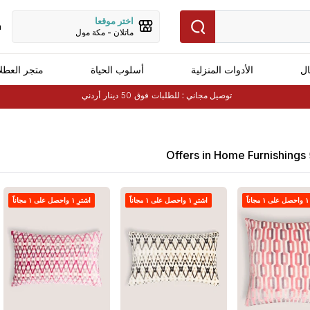
اختر موقعا
h
ماتلان - مكة مول
ال
الأدوات المنزلية
أسلوب الحياة
متجر العطل
توصيل مجاني :
للطلبات فوق 50 دينار أردني
Offers in Home Furnishings
اً
اشترِ ١ واحصل على ١ مجاناً
اشترِ ١ واحصل على ١ مجاناً