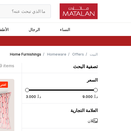
النساء
الرجال
الأطف
البيت
Offers
Homeware
Home Furnishings
9 items
تصفية البحث
السعر
اشترِ ١ واحصل على ١ مجان
د.أ.
‏
000
.
9
د.أ.
‏
000
.
3
العلامة التجارية
ماتلان