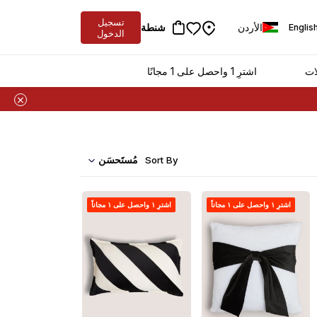
تسجيل
الأردن
شنطة
Englis
الدخول
ات
اشترِ 1 واحصل على 1 مجانًا
مُستَحسَن
Sort By
اشترِ ١ واحصل على ١ مجاناً
اشترِ ١ واحصل على ١ مجاناً