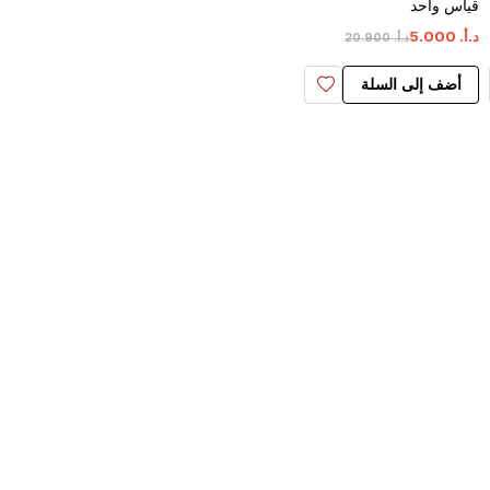
قياس واحد
د.أ.
‏
000
.
5
د.أ.
‏
900
.
20
أضف إلى السلة