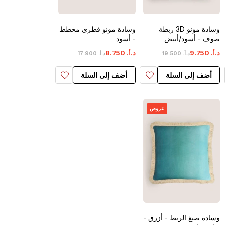
وسادة مونو 3D ربطة
وسادة مونو قطري مخطط
صوف - أسود/أبيض
- أسود
د.أ.
‏
750
.
9
د.أ.
‏
750
.
8
د.أ.
‏
500
.
19
د.أ.
‏
900
.
17
أضف إلى السلة
أضف إلى السلة
عروض
وسادة صبغ الربط - أزرق -