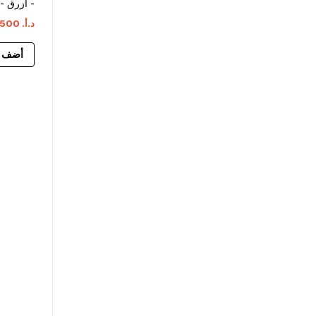
- أزرق -
د.أ.
‏
500
أضف إ