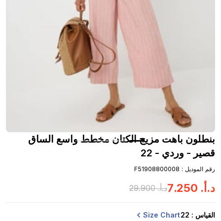
بنطلون باهت مزيج الكتان مخطط واسع الساق
قصير - وردي - 22
رقم الموديل
:
F51908800008
د.أ.
‏
250
.
7
د.أ.
‏
900
.
29
Size Chart
القياس
: 22