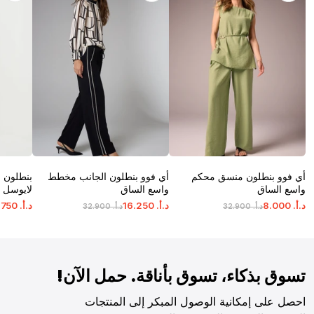
أي فوو بنطلون منسق محكم
أي فوو بنطلون الجانب مخطط
بنطلون م
واسع الساق
واسع الساق
لايوسل 
د.أ.
‏
000
.
8
د.أ.
‏
250
.
16
د.أ.
‏
750
.
د.أ.
‏
900
.
32
د.أ.
‏
900
.
32
تسوق بذكاء، تسوق بأناقة. حمل الآن!
احصل على إمكانية الوصول المبكر إلى المنتجات