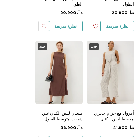
الطول
الطول
د.أ.
‏
900
.
20
د.أ.
‏
900
.
20
نظرة سريعة
نظرة سريعة
جديد
جديد
أفرول مع حزام حجري
فستان لينين الكتان غني
مخطط لينين الكتان
شيفت متوسط الطول
د.أ.
‏
900
.
41
د.أ.
‏
900
.
38