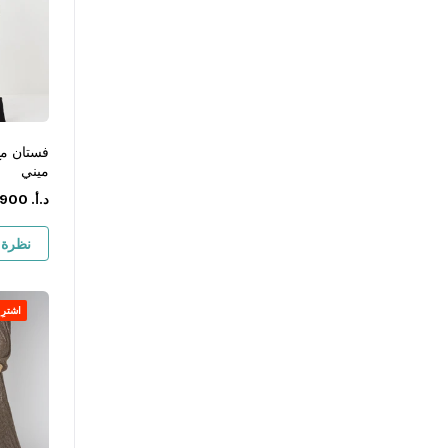
فستان مع
ميني
د.أ.
‏
900
نظرة 
اشترِ ١ واحصل على ١ مجان