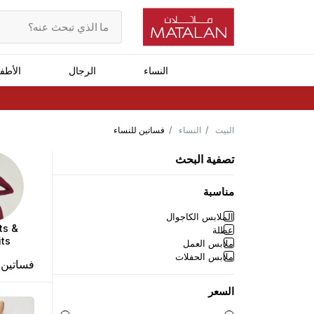
النساء
الرجال
الأطف
البيت
النساء
فساتين للنساء
تصفية البحث
مناسبة
الملابس الكاجوال
ts &
عطلة
its
ملابس العمل
ملابس الحفلات
فساتين 
السعر