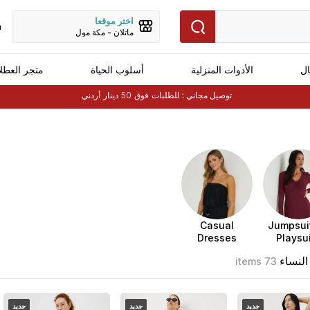
اختر موقعا
h
ماتلان - مكة مول
ال
الأدوات المنزلية
أسلوب الحياة
متجر العطل
توصيل مجاني :
للطلبات فوق 50 دينار أردني
Casual
Jumpsui
Dresses
Playsu
النساء
73 items
جديد
جديد
جديد