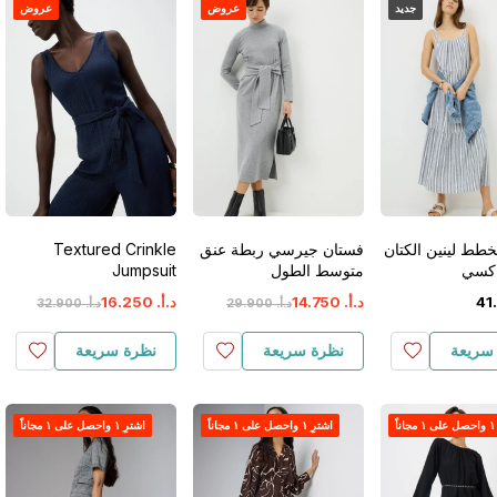
جديد
عروض
عروض
طط لينين الكتان
فستان جيرسي ربطة عنق
Textured Crinkle
اكسي
متوسط الطول
Jumpsuit
.
41
د.أ.
‏
750
.
14
د.أ.
‏
250
.
16
د.أ.
‏
900
.
29
د.أ.
‏
900
.
32
سريعة
نظرة سريعة
نظرة سريعة
اً
اشترِ ١ واحصل على ١ مجاناً
اشترِ ١ واحصل على ١ مجاناً