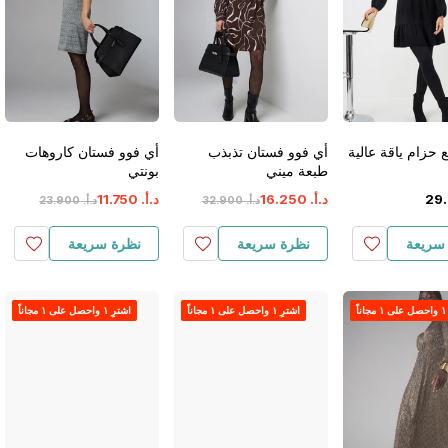
 حزام ياقة عالية
أي فوو فستان تذبذب
أي فوو فستان كاروهات
طبعة ميني
بونتي
.
29
د.أ.
‏
250
.
16
د.أ.
‏
750
.
11
د.أ.
‏
900
.
32
د.أ.
‏
900
.
23
سريعة
نظرة سريعة
نظرة سريعة
اً
اشترِ ١ واحصل على ١ مجاناً
اشترِ ١ واحصل على ١ مجاناً