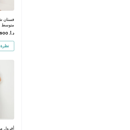
فستان شا
متوسط ا
د.أ.
‏
900
نظرة 
أفرول مع 