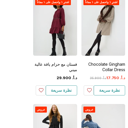
اشترِ ١ واحصل على ١ مجاناً
اشترِ ١ واحصل على ١ مجاناً
Chocolate Gingham
فستان مع حزام ياقة عالية
Collar Dress
ميني
د.أ.
‏
750
.
17
د.أ.
‏
900
.
29
د.أ.
‏
900
.
35
نظرة سريعة
نظرة سريعة
عروض
عروض