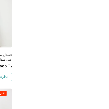
فستان مخ
غني ميد
د.أ.
‏
900
نظرة 
اشترِ ١ واحصل على ١ مجان