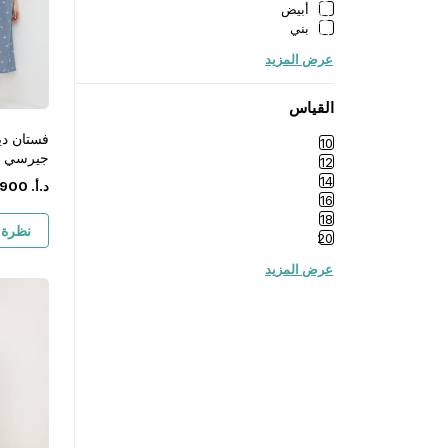
أبيض
بني
عرض المزيد
القياس
فستان دي
10
جيرسي ش
12
الطول
14
د.أ.
‏
900
16
18
نظرة 
20
عرض المزيد