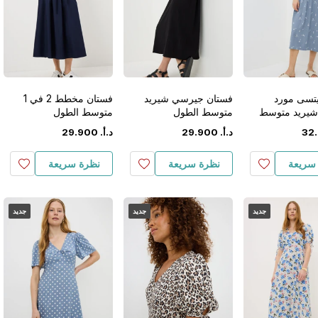
تسى مورد
فستان جيرسي شيريد
فستان مخطط 2 في 1
يريد متوسط
متوسط الطول
متوسط الطول
.
32
د.أ.
‏
900
.
29
د.أ.
‏
900
.
29
سريعة
نظرة سريعة
نظرة سريعة
جديد
جديد
جديد