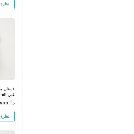
نظرة 
فستان مور
غني Shift
د.أ.
‏
900
نظرة 