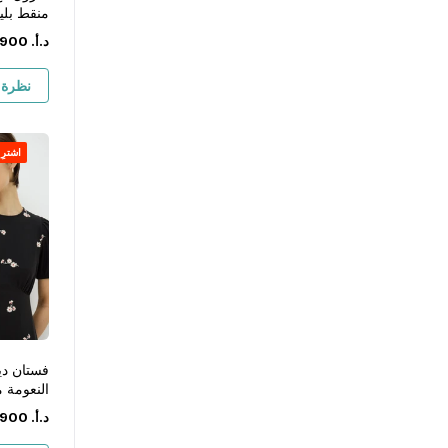
منقط بلي
د.أ.
‏
900
نظرة 
اشترِ ١ واحصل على ١ مجان
فستان دي
النعومة 
د.أ.
‏
900