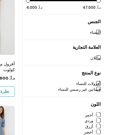
د.أ.
‏
000
.
47
د.أ.
‏
000
.
4
الجنس
النساء
العلامة التجارية
ماتلان
أفرول م
كولوت
نوع المنتج
د.أ.
‏
900
أفرولات للنساء
فساتين غير رسمي للنساء
نظرة 
اللون
أحمر
وردي
أزرق
أخضر