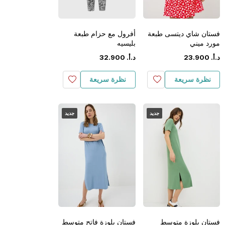
فستان شاي ديتسى طبعة
أفرول مع حزام طبعة
مورد ميني
بليسيه
د.أ.
‏
900
.
23
د.أ.
‏
900
.
32
نظرة سريعة
نظرة سريعة
جديد
جديد
فستان بلوزة متوسط
فستان بلوزة فاتح متوسط