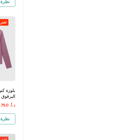
نظرة 
اشترِ ١ واحصل على ١ مجان
بلوزة كم
البرقوق ه
د.أ.
‏
750
.
نظرة 
اشترِ ١ واحصل على ١ مجان