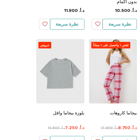
بدون أكمام
د.أ.
‏
500
.
10
د.أ.
‏
900
.
11
نظرة سريعة
نظرة سريعة
اشترِ ١ واحصل على ١ مجاناً
عروض
بيجاما كاروهات
بلوزة بيجاما وافل
د.أ.
‏
750
.
8
د.أ.
‏
250
.
7
د.أ.
‏
900
.
17
د.أ.
‏
900
.
14