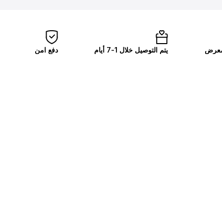
لمعرض
يتم التوصيل خلال 1-7 أيام
دفع امن
ومعبأة بالحب
ابل باي وبطاقات الائ
المصادر
دول اخرى
اشت
الم
المدونات
قطر
البحرين
احصل
السعودية
الإمارات العربية المتحدة
الأردن
سلطنة عمان