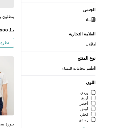
الجنس
بنطلون ب
النساء
د.أ.
‏
900
العلامة التجارية
نظرة 
ماتلان
نوع المنتج
أطقم بيجامات للنساء
اللون
وردي
أزرق
أخضر
أبيض
كحلي
رمادي
بلوزة بيج