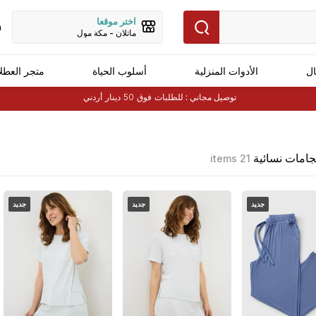
اختر موقعا
h
ماتلان - مكة مول
ال
الأدوات المنزلية
أسلوب الحياة
متجر العطل
توصيل مجاني :
للطلبات فوق 50 دينار أردني
جامات نسائية
21 items
جديد
جديد
جديد