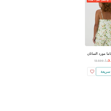
اما مورد الساتان
3
.
د.أ.
‏
500
.
13
سريعة