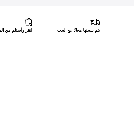
يتم شحنها مجانًا مع الحب
انقر وأستلم من ا
للطلبات فوق 50 دينار أردني
متوفر من ماتلان
تسوق ألأن
سياسات الزبائن
الرجال
إتصل بنا
النساء
معلومات عنا
الأطفال
الشروط والأحكام
الأدوات المنزلية
سياسة الخصوصية
أسلوب الحياة
سياسة المكافآت
العروض
سياسات الإرجاع وإسترداد
الأموال