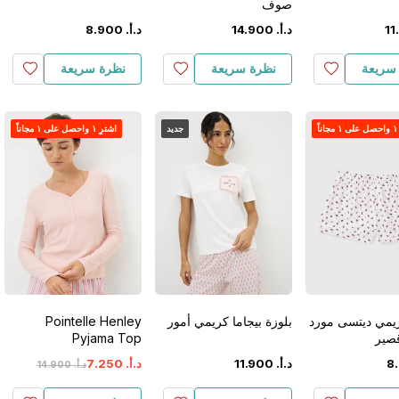
صوف
.
11
د.أ.
‏
900
.
14
د.أ.
‏
900
.
8
سريعة
نظرة سريعة
نظرة سريعة
اً
جديد
اشترِ ١ واحصل على ١ مجاناً
ريمي ديتسى مورد
بلوزة بيجاما كريمي أمور
Pointelle Henley
صير
Pyjama Top
.
8
د.أ.
‏
900
.
11
د.أ.
‏
250
.
7
د.أ.
‏
900
.
14