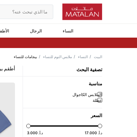
النساء
الرجال
الأطف
البيت
النساء
ملابس النوم للنساء
بيجامات للنساء
أطقم بي
تصفية البحث
مناسبة
الملابس الكاجوال
عطلة
السعر
د.أ.
‏
000
.
17
د.أ.
‏
000
.
3