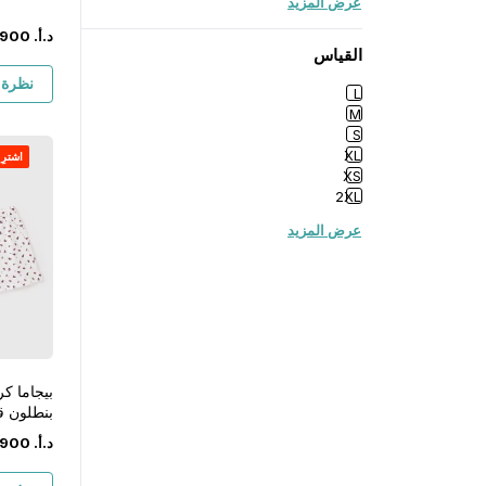
عرض المزيد
د.أ.
‏
900
القياس
نظرة 
L
M
S
XL
اشترِ ١ واحصل على ١ مجان
XS
2XL
عرض المزيد
بيجاما ك
بنطلون ق
د.أ.
‏
900