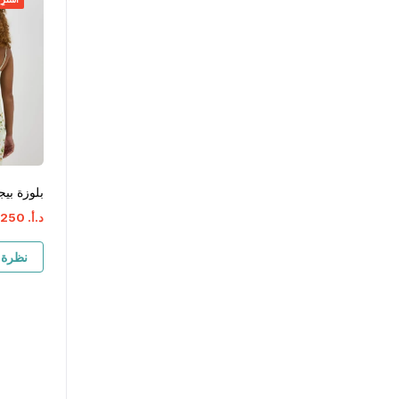
بلوزة بيج
د.أ.
‏
250
نظرة 