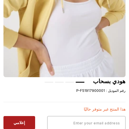
هودي بسحاب
رقم الموديل
:
P-F51917900001
هذا المنتج غير متوفر حاليًا
إعلامي