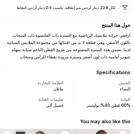
لكل 22.8 دينار أردني يتم إنفاقه، تكسب 0.5 دينار أردني كنقاط
حول هذا المنتج
ارفعي خزانة ملابسك الرياضية مع السترة ذات القلنسوة ذات السحاب
باللون الأصفر، وهي قطعة لا بد من اقتنائها من مجموعة الملابس النسائية
لدينا. تضمن هذه السترة المصنوعة من مزيج القطن الناعم صيانة سهلة.
جيوب أمامية ذات لون أصفر وسترة مزودة بغطاء للرأس وسحاب
Specifications
الجنس
العلامة التجارية
النساء
ماتلان
المادة
تعليمات العناية
60% قطن 40% بوليستر
غسيل آلي
You may also like this