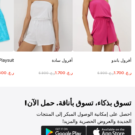
أفرول باندو
أفرول سادة
Playsuit
ر.ع.
‏
700
.
1
ر.ع.
‏
700
.
1
ر.ع.
‏
600
ر.ع.
‏
900
.
6
ر.ع.
‏
900
.
6
تسوق بذكاء، تسوق بأناقة. حمل الآن!
احصل على إمكانية الوصول المبكر إلى المنتجات
الجديدة والعروض الحصرية والمزيد!