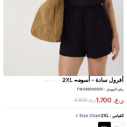
أفرول سادة - أسود - 2XL
رقم الموديل
:
F16346000005
ر.ع.
‏
700
.
1
ر.ع.
‏
900
.
6
Size Chart
القياس
: 2XL