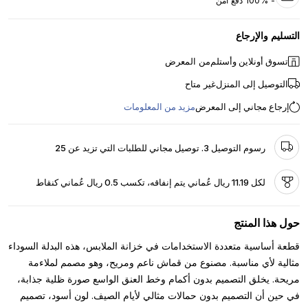
- 100% دفع آمن
التسليم والإرجاع
تسوق أونلاين وأستلم
من المعرض
التوصيل إلى المنزل
غير متاح
إرجاع مجاني إلى المعرض
مزيد من المعلومات
رسوم التوصيل 3. توصيل مجاني للطلبات التي تزيد عن 25
لكل 11.19 ريال عُماني يتم إنفاقه، تكسب 0.5 ريال عُماني كنقاط
حول هذا المنتج
قطعة أساسية متعددة الاستخدامات في خزانة الملابس، هذه البدلة السوداء
مثالية لأي مناسبة. مصنوع من قماش ناعم ومريح، وهو مصمم لملاءمة
مريحة. يخلق التصميم بدون أكمام وخط العنق الواسع صورة ظلية جذابة،
في حين أن التصميم بدون حمالات مثالي لأيام الصيف. لون أسود، تصميم