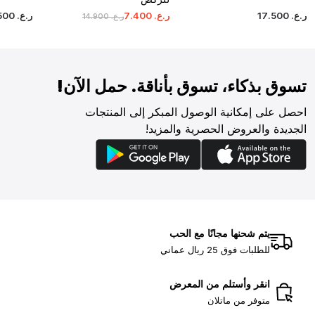
ر.ع.
‏
500
.
17
ر.ع.
‏
400
.
7
ر.ع.
‏
500
ر.ع.
‏
900
.
14
تسوق بذكاء، تسوق بأناقة. حمل الآن!
احصل على إمكانية الوصول المبكر إلى المنتجات
الجديدة والعروض الحصرية والمزيد!
يتم شحنها مجانًا مع الحب
للطلبات فوق 25 ريال عماني
انقر وأستلم من المعرض
متوفر من ماتلان