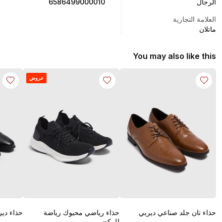
الرجال
6586499000010
العلامة التجارية
ماتلان
You may also like this
عروض
حذاء تان جلد صناعي ديربي
حذاء رياضي محبوك رياضة
حذاء دير
للركض