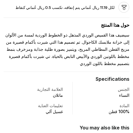
لكل 11.19 ريال عُماني يتم إنفاقه، تكسب 0.5 ريال عُماني كنقاط
حول هذا المنتج
سيضيف هذا القميص الوردي المذهل ذو الخطوط الوردية لمسة من الألوان
إلى خزانة ملابسك الكاجوال. تم تصميم هذا التي شيرت بأكمام قصيرة من
مزيج القطن المطاطي المريح، ويتميز بصورة ظلية جذابة ومزخرف بنمط
مخطط باللونين الوردي والأبيض النابض بالحياة. تي شيرت بأكمام قصيرة
بتصميم مخطط باللون الوردي
Specifications
الجنس
العلامة التجارية
النساء
ماتلان
المادة
تعليمات العناية
100% قطن
غسيل آلي
You may also like this