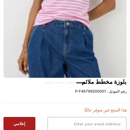
بلوزة مخطط ملائم
رقم الموديل
:
P-F46799200001
هذا المنتج غير متوفر حاليًا
إعلامي