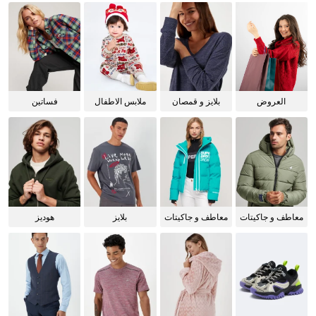
العروض
بلايز و قمصان
ملابس الاطفال
فساتين
معاطف و جاكيتات
معاطف و جاكيتات
بلايز
هوديز
للنساء