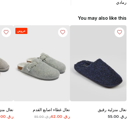
رمادي
You may also like this
عروض
نعال منزلية رقيق
نعال غطاء اصابع القدم
نعال منز
ر.ق.
‏
00
.
55
ر.ق.
‏
00
.
42
ر.ق.
‏
00
.
ر.ق.
‏
00
.
85