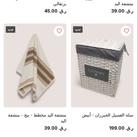
منشفة اليد
برتقالي
ر.ق.
‏
00
.
39
ر.ق.
‏
00
.
45
جديد
جديد
سلة الغسيل الخيزران - أبيض
منشفة اليد مخطط - بيج - منشفة
اليد
ر.ق.
‏
00
.
199
ر.ق.
‏
00
.
39