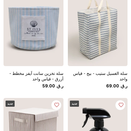
سلة الغسيل ستيب - بيج - قياس
سلة تخزين سانت آيفز مخطط -
واحد
أزرق - قياس واحد
ر.ق.
‏
00
.
69
ر.ق.
‏
00
.
59
جديد
جديد