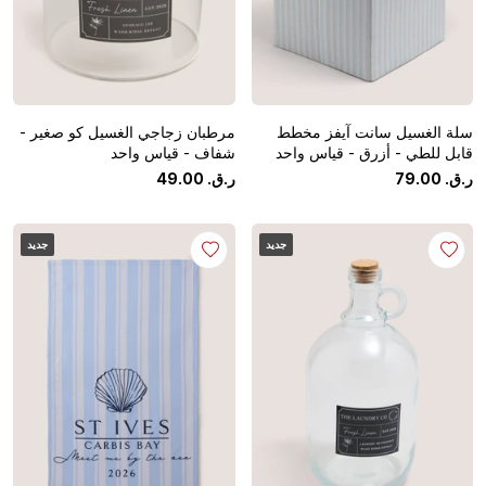
سلة الغسيل سانت آيفز مخطط
مرطبان زجاجي الغسيل كو صغير -
قابل للطي - أزرق - قياس واحد
شفاف - قياس واحد
ر.ق.
‏
00
.
79
ر.ق.
‏
00
.
49
جديد
جديد