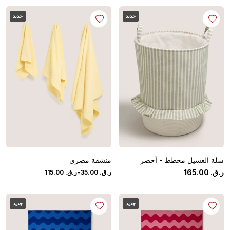
جديد
جديد
سلة الغسيل مخطط - أخضر
منشفة مصري
-
ر.ق.
‏
00
.
165
ر.ق.
‏
00
.
35
ر.ق.
‏
00
.
115
جديد
جديد