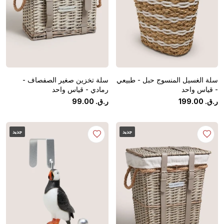
سلة الغسيل المنسوج حبل - طبيعي
سلة تخزين صغير الصفصاف -
- قياس واحد
رمادي - قياس واحد
ر.ق.
‏
00
.
199
ر.ق.
‏
00
.
99
جديد
جديد