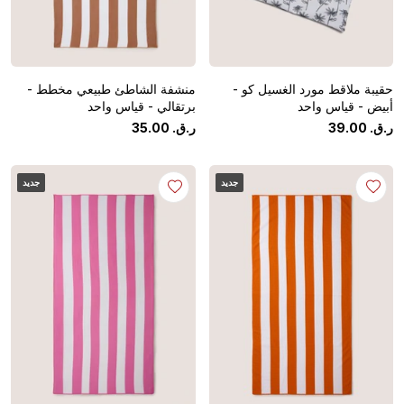
حقيبة ملاقط مورد الغسيل كو -
منشفة الشاطئ طبيعي مخطط -
أبيض - قياس واحد
برتقالي - قياس واحد
ر.ق.
‏
00
.
39
ر.ق.
‏
00
.
35
جديد
جديد