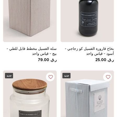
بخاخ قارورة الغسيل كو زجاجي -
سلة الغسيل مخطط قابل للطي -
أسود - قياس واحد
بيج - قياس واحد
ر.ق.
‏
00
.
25
ر.ق.
‏
00
.
79
جديد
جديد