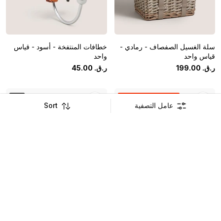
سلة الغسيل الصفصاف - رمادي -
خطافات المنتفخة - أسود - قياس
قياس واحد
واحد
ر.ق.
‏
00
.
199
ر.ق.
‏
00
.
45
اشترِ ١ واحصل على ١ مجاناً
جديد
عامل التصفية
Sort