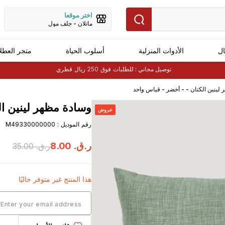
اختر موقعا
ماتلان - جلف مول
ال
الأدوات المنزلية
أسلوب الحياة
متجر العطل
توصيل مجاني :
للطلبات فوق 250 ريال قطري
لينين الكتان - - أخضر - قياس واحد
وسادة مظهر لينين ال
عروض
رقم الموديل
:
M49330000000
ر.ق.
‏
00
.
8
ر.ق.
‏
00
.
35
هذا المنتج غير متوفر حاليًا