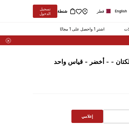
تسجيل
قطر
شنطة
English
الدخول
ات
اشترِ 1 واحصل على 1 مجانًا
كتان - - أخضر - قياس واحد
إعلامي