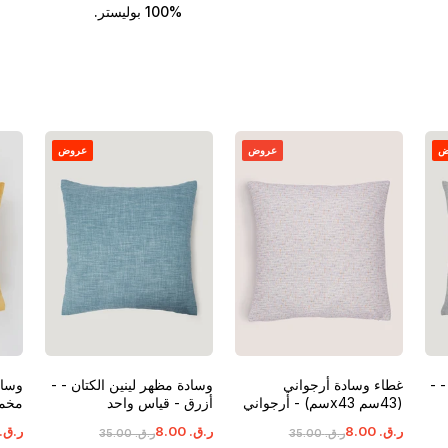
100% بوليستر.
ض
عروض
عروض
 -
غطاء وسادة أرجواني
وسادة مظهر لينين الكتان - -
وساد
(43سم x43سم) - أرجواني
أزرق - قياس واحد
مخملي (43
- قياس واحد
ر.ق.
‏
00
.
8
ر.ق.
‏
00
.
8
ر.ق.
ر.ق.
‏
00
.
35
ر.ق.
‏
00
.
35