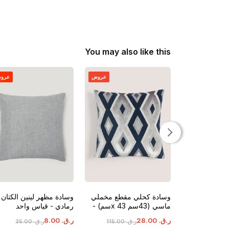
You may also like this
عروض
عرو
وسادة كحلي مقطع مخملي
وسادة مظهر لينين الكتان -
ماسي (43سم x 43سم) -
رمادي - قياس واحد
كحلي - قياس واحد
ر.ق.
‏
00
.
28
ر.ق.
‏
00
.
8
ر.ق.
‏
00
.
115
ر.ق.
‏
00
.
35