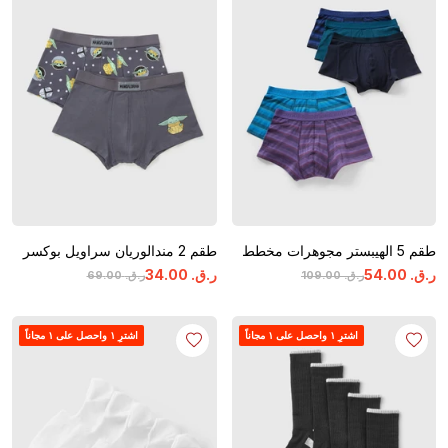
طقم 5 الهيبستر مجوهرات مخطط
طقم 2 مندالوريان سراويل بوكسر
ر.ق.
‏
00
.
54
ر.ق.
‏
00
.
34
ر.ق.
‏
00
.
109
ر.ق.
‏
00
.
69
اشترِ ١ واحصل على ١ مجاناً
اشترِ ١ واحصل على ١ مجاناً