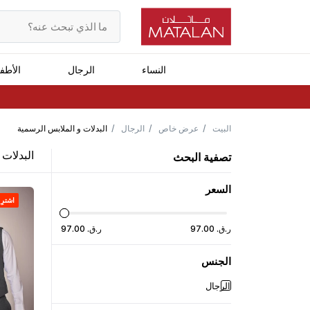
النساء
الرجال
الأطف
البيت
عرض خاص
الرجال
البدلات و الملابس الرسمية
البدلات 
تصفية البحث
السعر
اشترِ ١ واحصل على ١ مجان
ر.ق.
‏
00
.
97
ر.ق.
‏
00
.
97
الجنس
الرجال