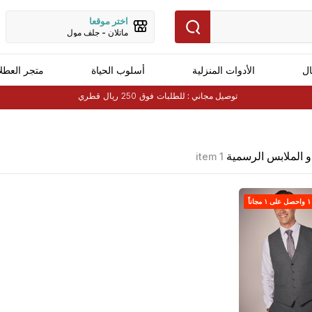
اختر موقعا
ماتلان - جلف مول
ال
الأدوات المنزلية
أسلوب الحياة
متجر العطل
توصيل مجاني :
للطلبات فوق 250 ريال قطري
و الملابس الرسمية
1 item
اً