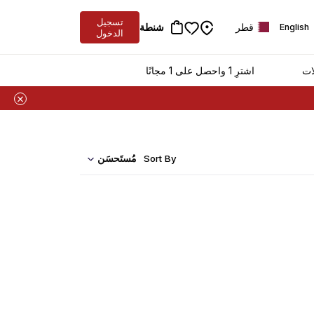
تسجيل
قطر
شنطة
English
الدخول
ات
اشترِ 1 واحصل على 1 مجانًا
مُستَحسَن
Sort By