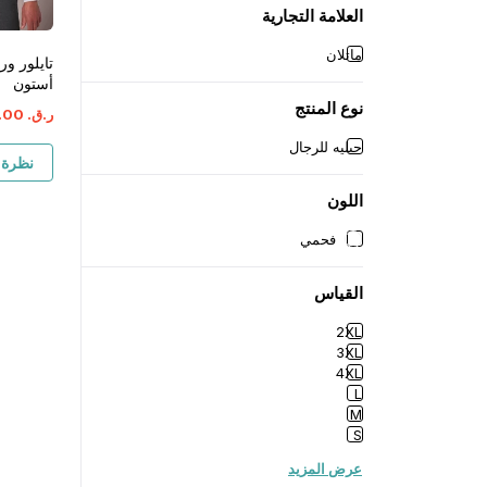
العلامة التجارية
ماتلان
تايلور ور
أستون
نوع المنتج
ر.ق.
‏
00
.
جيليه للرجال
نظرة 
اللون
فحمي
القياس
2XL
3XL
4XL
L
M
S
عرض المزيد