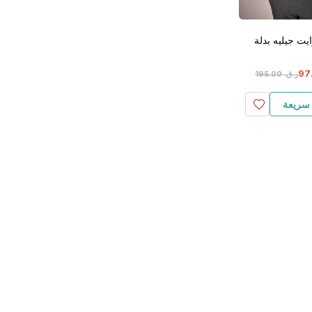
ايت جيليه بدلة
97
ر.ق.
‏
00
.
195
سريعة