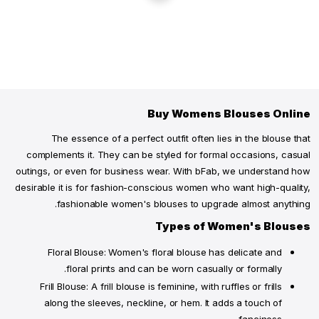
قميص ملاك كم ربطة الخصر
بلوزة زيتوني كم 3/4 بوبوفر
ر.ق.
‏
00
.
109
ر.ق.
‏
00
.
85
جديد
جديد