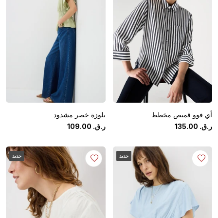
أي فوو قميص مخطط
بلوزة خصر مشدود
ر.ق.
‏
00
.
135
ر.ق.
‏
00
.
109
جديد
جديد