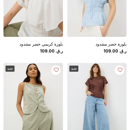
بلوزة خصر مشدود
بلوزة كريمي خصر مشدود
ر.ق.
‏
00
.
109
ر.ق.
‏
00
.
109
جديد
جديد