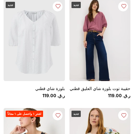
جديد
جديد
حقيبة توت بلوزة شاي العليق قطني
بلوزة شاي قطني
ر.ق.
‏
00
.
119
ر.ق.
‏
00
.
119
جديد
اشترِ ١ واحصل على ١ مجاناً