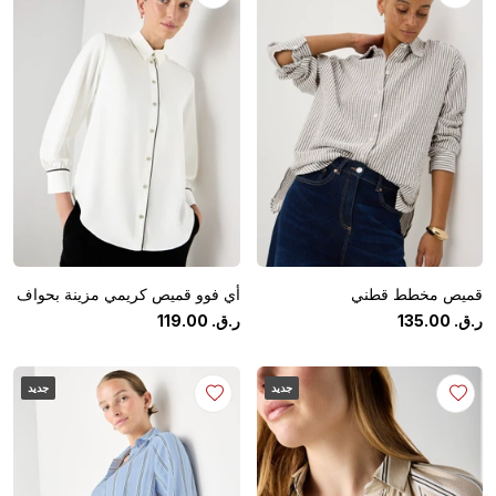
قميص مخطط قطني
أي فوو قميص كريمي مزينة بحواف
ر.ق.
‏
00
.
135
ر.ق.
‏
00
.
119
جديد
جديد