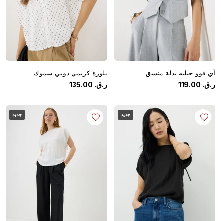
أي فوو جيليه بدلة منسق
بلوزة كريمي دوبي سموك
ر.ق.
‏
00
.
119
ر.ق.
‏
00
.
135
جديد
جديد