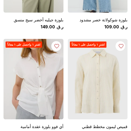
بلوزة شوكولاتة خصر مشدود
بلوزة جيليه أخضر سيج منسق
ر.ق.
‏
00
.
109
ر.ق.
‏
00
.
149
اشترِ ١ واحصل على ١ مجاناً
اشترِ ١ واحصل على ١ مجاناً
قميص ليمون مخطط قطني
أي فوو بلوزة عقدة أمامية