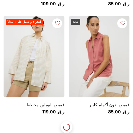
ر.ق.
‏
00
.
85
ر.ق.
‏
00
.
109
جديد
اشترِ ١ واحصل على ١ مجاناً
قميص بدون أكمام كليبر
قميص البوبلين مخطط
ر.ق.
‏
00
.
85
ر.ق.
‏
00
.
119
جديد
جديد