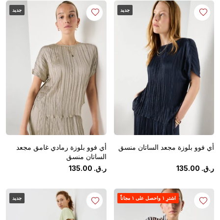
جديد
جديد
أي فوو بلوزة مجعد الساتان منسق
أي فوو بلوزة رمادي غامق مجعد
الساتان منسق
ر.ق.
‏
00
.
135
ر.ق.
‏
00
.
135
اشترِ ١ واحصل على ١ مجاناً
جديد