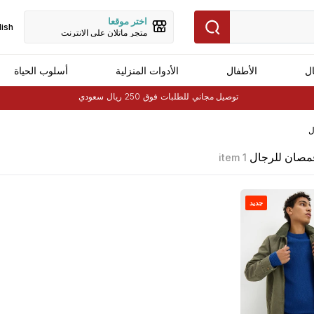
اختر موقعا
lish
متجر ماتلان على الانترنت
ال
الأطفال
الأدوات المنزلية
أسلوب الحياة
توصيل مجاني
للطلبات فوق 250 ريال سعودي
ل
 قمصان للرجال
1 item
جديد