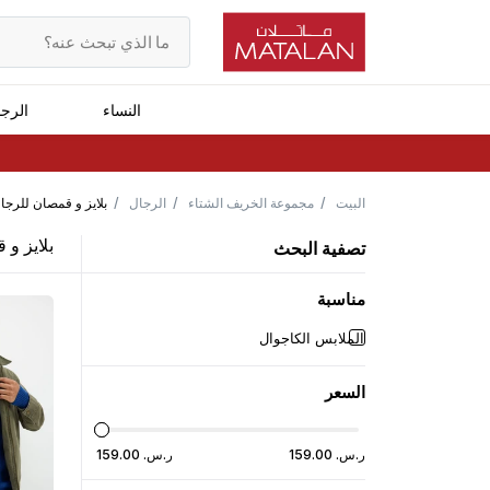
النساء
الرج
البيت
مجموعة الخريف الشتاء
الرجال
بلايز و قمصان للرجا
بلايز و
تصفية البحث
مناسبة
الملابس الكاجوال
السعر
ر.س.
‏
00
.
159
ر.س.
‏
00
.
159