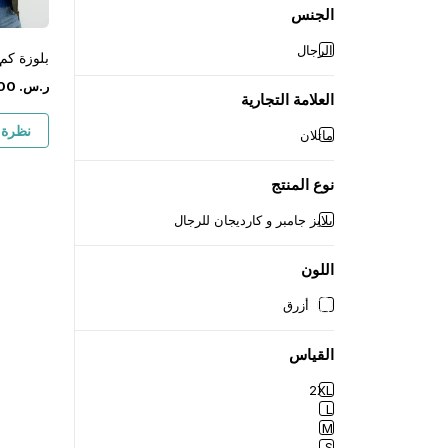
الجنس
الرجال
بلوزة كم 
ر.س.
‏
00
العلامة التجارية
نظرة 
ماتلان
نوع المنتج
بلايز جامبر و كارديجان للرجال
اللون
أزرق
القياس
2XL
L
M
S