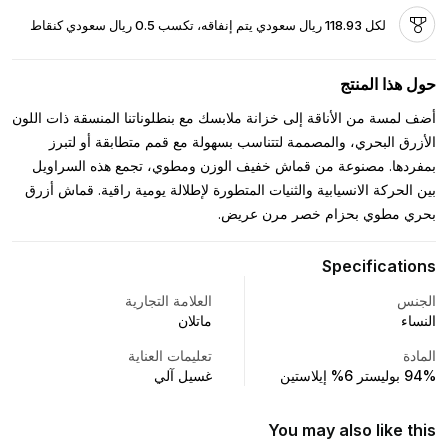
لكل 118.93 ريال سعودي يتم إنفاقه، تكسب 0.5 ريال سعودي كنقاط
حول هذا المنتج
أضف لمسة من الأناقة إلى خزانة ملابسك مع بنطلوناتنا المنسقة ذات اللون
الأزرق البحري، والمصممة لتتناسب بسهولة مع قمم متطابقة أو لتبرز
بمفردها. مصنوعة من قماش خفيف الوزن ومطوي، تجمع هذه السراويل
بين الحركة الانسيابية والثنيات المتطورة لإطلالة يومية راقية. قماش أزرق
بحري مطوي بحزام خصر مرن عريض.
Specifications
الجنس
العلامة التجارية
النساء
ماتلان
المادة
تعليمات العناية
94% بوليستر 6% إيلاستين
غسيل آلي
You may also like this