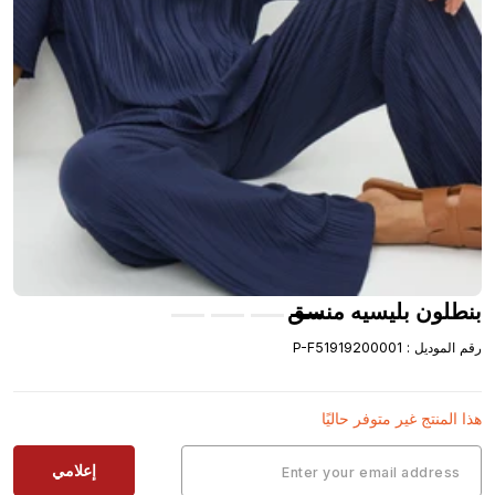
بنطلون بليسيه منسق
رقم الموديل
:
P-F51919200001
هذا المنتج غير متوفر حاليًا
إعلامي