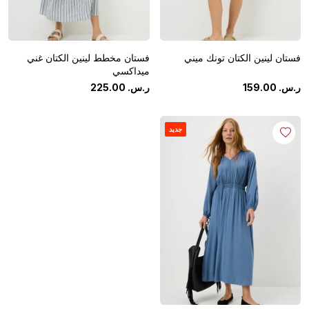
فستان لينين الكتان تونك ميني
فستان مخطط لينين الكتان غني
ميداكسي
ر.س.
‏
00
.
159
ر.س.
‏
00
.
225
جديد