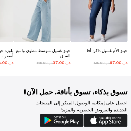
جينز الأم غسيل داكن أفا
جينز غسيل متوسط مطوي واسع
بلوزة حي
الساق
أصفر - 4 - 5 سنة
د.إ.
‏
00
.
67
د.إ.
‏
00
.
37
د.إ.
‏
00
.
3
د.إ.
‏
00
.
135
د.إ.
‏
00
.
149
تسوق بذكاء، تسوق بأناقة. حمل الآن!
احصل على إمكانية الوصول المبكر إلى المنتجات
الجديدة والعروض الحصرية والمزيد!