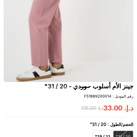
جينز الأم أسلوب - وردي - 20 / 31"
رقم الموديل
:
F51889200014
د.إ.
‏
00
.
33
د.إ.
‏
00
.
135
الحجم/الطول
: 20 / 31"
22 / 29"
20 / 31"