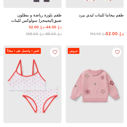
طقم بيجاما للبنات ليدي بيرد
طقم بلوزة رياضة و بنطلون
ضيق(ليجينجز) سولوكس للبنات
-
د.إ.
‏
00
.
44
د.إ.
‏
00
.
52
د.إ.
‏
00
.
52
د.إ.
‏
00
.
89
-
د.إ.
‏
00
.
105
د.إ.
‏
00
.
105
عروض
اشترِ ١ واحصل على ١ مجاناً