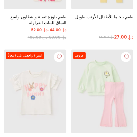
طقم بيجاما للأطفال الأرنب طويل
طقم بلوزة ثقيلة و بنطلون واسع
الساق للبنات الفراولة
-
د.إ.
‏
00
.
44
د.إ.
‏
00
.
52
د.إ.
‏
00
.
27
د.إ.
‏
00
.
89
-
د.إ.
‏
00
.
105
د.إ.
‏
00
.
55
عروض
اشترِ ١ واحصل على ١ مجاناً