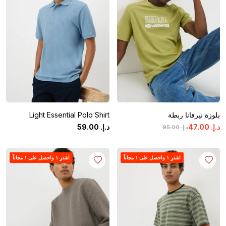
بلوزة نيرفانا ربطة
Light Essential Polo Shirt
د.إ.
‏
00
.
47
د.إ.
‏
00
.
59
د.إ.
‏
00
.
95
اشترِ ١ واحصل على ١ مجاناً
اشترِ ١ واحصل على ١ مجاناً