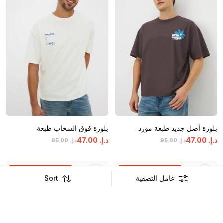
بلوزة أصل جديد طبعة مورد
بلوزة فوق السحاب طبعة
د.إ.
‏
00
.
47
د.إ.
‏
00
.
47
د.إ.
‏
00
.
95
د.إ.
‏
00
.
95
اشترِ ١ واحصل على ١ مجاناً
اشترِ ١ واحصل على ١ مجاناً
عامل التصفية
Sort