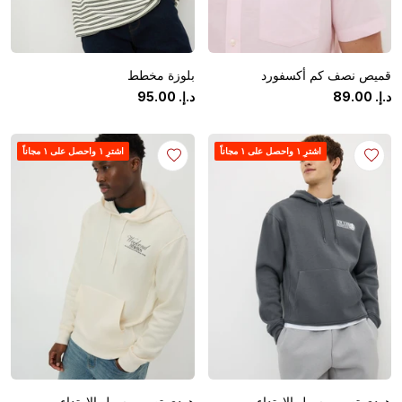
قميص نصف كم أكسفورد
بلوزة مخطط
د.إ.
‏
00
.
89
د.إ.
‏
00
.
95
اشترِ ١ واحصل على ١ مجاناً
اشترِ ١ واحصل على ١ مجاناً
هودي تصميم سهل الارتداء
هودي تصميم سهل الارتداء