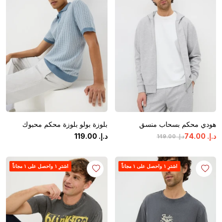
هودي محكم بسحاب منسق
بلوزة بولو بلوزة محكم محبوك
د.إ.
‏
00
.
74
د.إ.
‏
00
.
119
د.إ.
‏
00
.
149
اشترِ ١ واحصل على ١ مجاناً
اشترِ ١ واحصل على ١ مجاناً