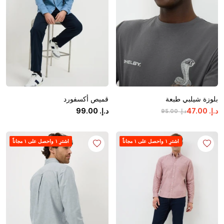
بلوزة شيلبي طبعة
قميص أكسفورد
د.إ.
‏
00
.
47
د.إ.
‏
00
.
99
د.إ.
‏
00
.
95
اشترِ ١ واحصل على ١ مجاناً
اشترِ ١ واحصل على ١ مجاناً