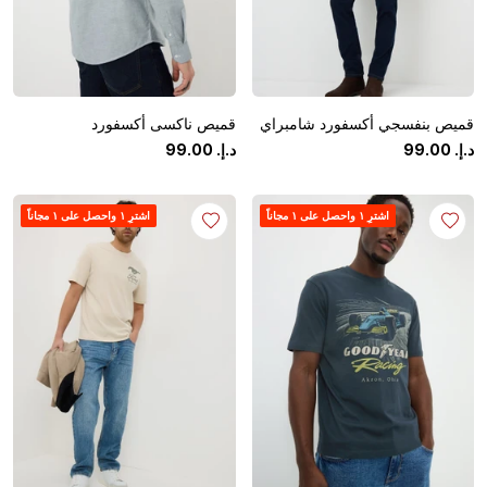
قميص بنفسجي أكسفورد شامبراي
قميص ناكسى أكسفورد
د.إ.
‏
00
.
99
د.إ.
‏
00
.
99
اشترِ ١ واحصل على ١ مجاناً
اشترِ ١ واحصل على ١ مجاناً