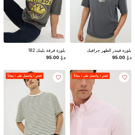
بلوزة فيندر الظهر جرافيك
بلوزة فرقة بلينك 182
د.إ.
‏
00
.
95
د.إ.
‏
00
.
95
اشترِ ١ واحصل على ١ مجاناً
اشترِ ١ واحصل على ١ مجاناً