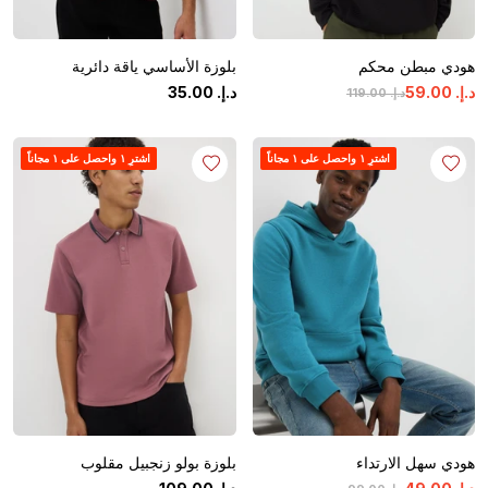
هودي مبطن محكم
بلوزة الأساسي ياقة دائرية
د.إ.
‏
00
.
59
د.إ.
‏
00
.
35
د.إ.
‏
00
.
119
اشترِ ١ واحصل على ١ مجاناً
اشترِ ١ واحصل على ١ مجاناً
هودي سهل الارتداء
بلوزة بولو زنجبيل مقلوب