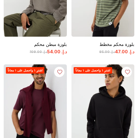
بلوزة محكم مخطط
بلوزة مبطن محكم
د.إ.
‏
00
.
47
د.إ.
‏
00
.
54
د.إ.
‏
00
.
95
د.إ.
‏
00
.
109
اشترِ ١ واحصل على ١ مجاناً
اشترِ ١ واحصل على ١ مجاناً