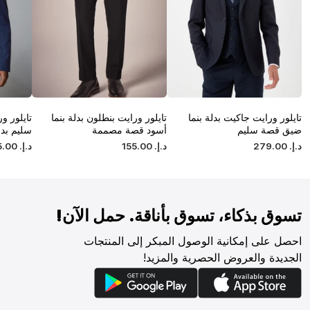
تايلور ورايت جاكيت بدلة بنما
تايلور ورايت بنطلون بدلة بنما
تايلور 
ضيق قصة سليم
أسود قصة مصممة
سليم بدل
د.إ.
‏
00
.
279
د.إ.
‏
00
.
155
د.إ.
‏
00
.
5
تسوق بذكاء، تسوق بأناقة. حمل الآن!
احصل على إمكانية الوصول المبكر إلى المنتجات
الجديدة والعروض الحصرية والمزيد!