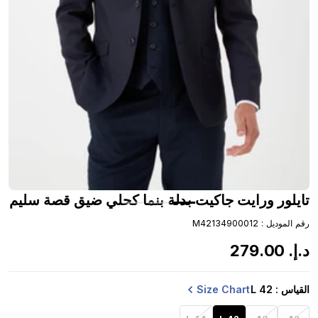
تايلور ورايت جاكيت بدلة بنما كحلي ضيق قصة سليم
رقم الموديل
:
M42134900012
د.إ.
‏
00
.
279
Size Chart
القياس
: 42 L