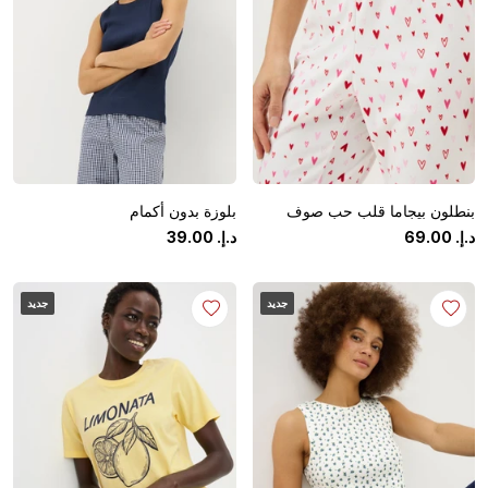
بنطلون بيجاما قلب حب صوف
بلوزة بدون أكمام
د.إ.
‏
00
.
69
د.إ.
‏
00
.
39
جديد
جديد