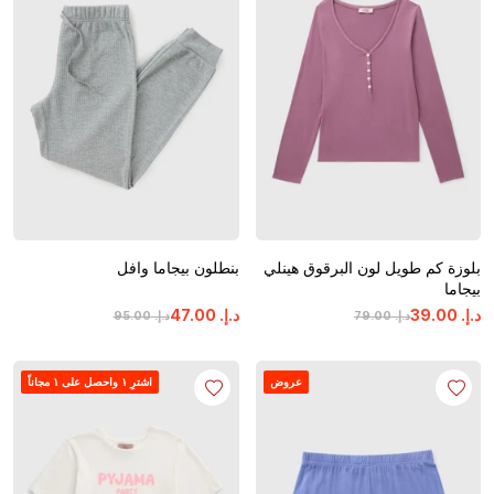
بلوزة كم طويل لون البرقوق هينلي
بنطلون بيجاما وافل
بيجاما
د.إ.
‏
00
.
39
د.إ.
‏
00
.
47
د.إ.
‏
00
.
79
د.إ.
‏
00
.
95
عروض
اشترِ ١ واحصل على ١ مجاناً