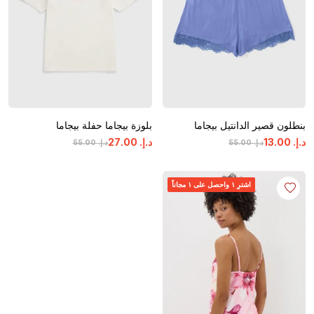
بنطلون قصير الدانتيل بيجاما
بلوزة بيجاما حفلة بيجاما
د.إ.
‏
00
.
13
د.إ.
‏
00
.
27
د.إ.
‏
00
.
55
د.إ.
‏
00
.
55
اشترِ ١ واحصل على ١ مجاناً