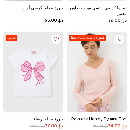
بيجاما كريمي ديتسى مورد بنطلون
بلوزة بيجاما كريمي أمور
قصير
د.إ.
‏
00
.
39
د.إ.
‏
00
.
55
اشترِ ١ واحصل على ١ مجاناً
عروض
Pointelle Henley Pyjama Top
بلوزة بيجاما ربطة
د.إ.
‏
00
.
34
د.إ.
‏
00
.
27
د.إ.
‏
00
.
69
د.إ.
‏
00
.
55