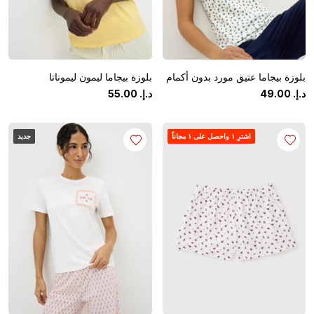
بلوزة بيجاما عتيق مورد بدون أكمام
بلوزة بيجاما ليمون ليموناتا
د.إ.
‏
00
.
49
د.إ.
‏
00
.
55
اشترِ ١ واحصل على ١ مجاناً
جديد